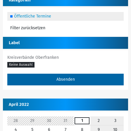
Kategorien
Öffentliche Termine
Filter zurücksetzen
Label
Kreisverbände Oberfranken
Keine Auswahl
April 2022
28
29
30
31
1
2
3
4
5
6
7
8
9
10