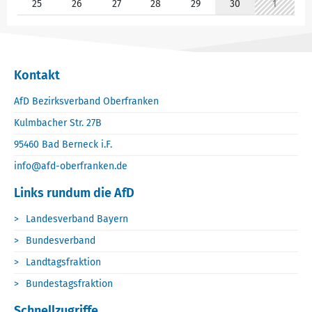
25
26
27
28
29
30
1
Kontakt
AfD Bezirksverband Oberfranken
Kulmbacher Str. 27B
95460 Bad Berneck i.F.
info@afd-oberfranken.de
Links rundum die AfD
Landesverband Bayern
Bundesverband
Landtagsfraktion
Bundestagsfraktion
Schnellzugriffe