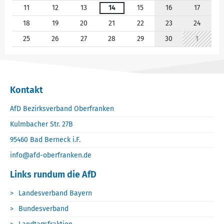
11
12
13
14
15
16
17
18
19
20
21
22
23
24
25
26
27
28
29
30
1
Kontakt
AfD Bezirksverband Oberfranken
Kulmbacher Str. 27B
95460 Bad Berneck i.F.
info@afd-oberfranken.de
Links rundum die AfD
Landesverband Bayern
Bundesverband