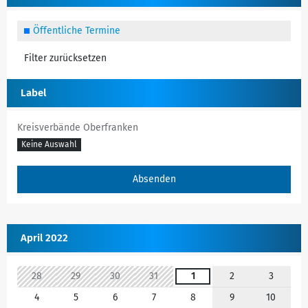
Öffentliche Termine
Filter zurücksetzen
Label
Kreisverbände Oberfranken
Keine Auswahl
April 2022
28
29
30
31
1
2
3
4
5
6
7
8
9
10