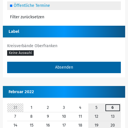
Öffentliche Termine
Filter zurücksetzen
Label
Kreisverbände Oberfranken
Keine Auswahl
Februar 2022
31
1
2
3
4
5
6
7
8
9
10
11
12
13
14
15
16
17
18
19
20