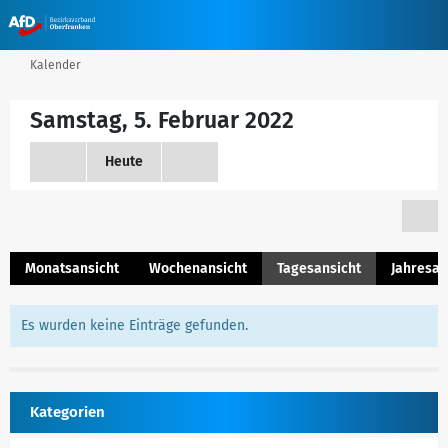
Kalender
Samstag, 5. Februar 2022
Heute
Monatsansicht
Wochenansicht
Tagesansicht
Jahresan
Es wurden keine Einträge gefunden.
Kategorien