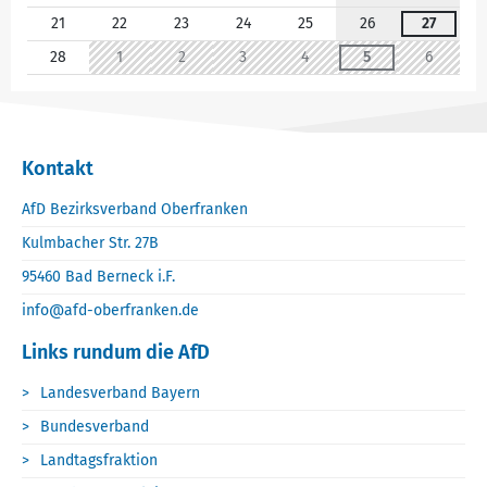
21
22
23
24
25
26
27
28
1
2
3
4
5
6
Kontakt
AfD Bezirksverband Oberfranken
Kulmbacher Str. 27B
95460 Bad Berneck i.F.
info@afd-oberfranken.de
Links rundum die AfD
Landesverband Bayern
Bundesverband
Landtagsfraktion