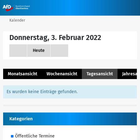
Kalender
Donnerstag, 3. Februar 2022
Heute
Monatsansicht
Wochenansicht
Tagesansicht
Jahresan
Es wurden keine Einträge gefunden.
Kategorien
Öffentliche Termine