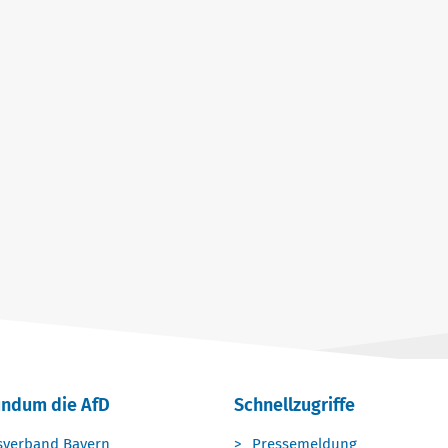
undum die AfD
Schnellzugriffe
sverband Bayern
Pressemeldung