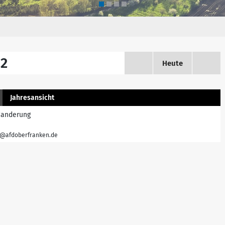
22
Heute
Jahresansicht
 Wanderung
fo@afdoberfranken.de