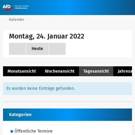
Kalender
Montag, 24. Januar 2022
Heute
Monatsansicht
Wochenansicht
Tagesansicht
Jahresan
Es wurden keine Einträge gefunden.
Kategorien
Öffentliche Termine