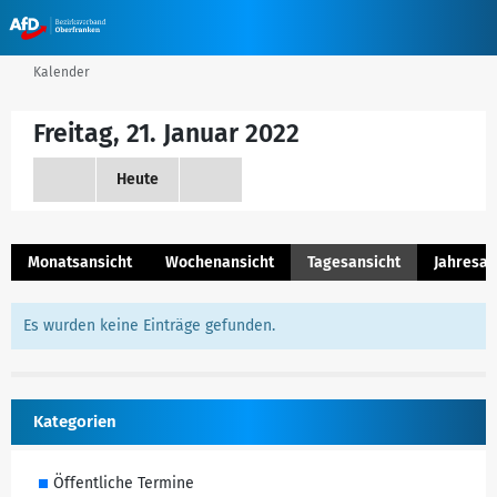
Kalender
Freitag, 21. Januar 2022
Heute
Monatsansicht
Wochenansicht
Tagesansicht
Jahresan
Es wurden keine Einträge gefunden.
Kategorien
Öffentliche Termine