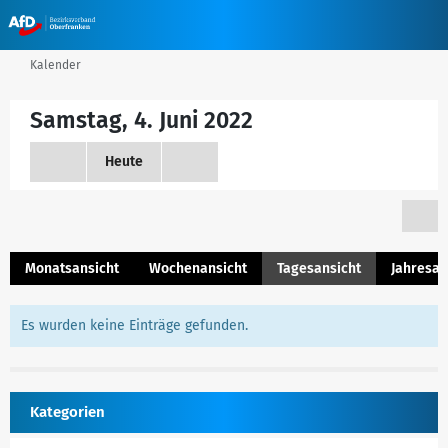
Kalender
Samstag, 4. Juni 2022
Heute
Monatsansicht
Wochenansicht
Tagesansicht
Jahresan
Es wurden keine Einträge gefunden.
Kategorien