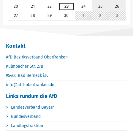
20
21
22
23
24
25
26
27
28
29
30
1
2
3
Kontakt
AfD Bezirksverband Oberfranken
Kulmbacher Str. 27B
95460 Bad Berneck i.F.
info@afd-oberfranken.de
Links rundum die AfD
Landesverband Bayern
Bundesverband
Landtagsfraktion