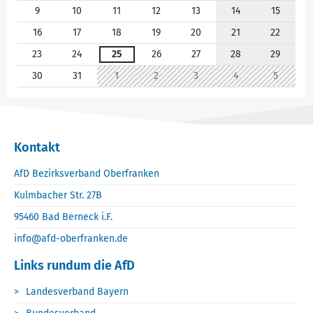
9
10
11
12
13
14
15
16
17
18
19
20
21
22
23
24
25
26
27
28
29
30
31
1
2
3
4
5
Kontakt
AfD Bezirksverband Oberfranken
Kulmbacher Str. 27B
95460 Bad Berneck i.F.
info@afd-oberfranken.de
Links rundum die AfD
Landesverband Bayern