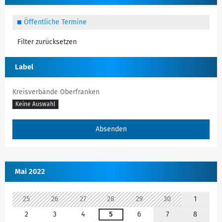
Öffentliche Termine
Filter zurücksetzen
Label
Kreisverbände Oberfranken
Keine Auswahl
Mai 2022
25
26
27
28
29
30
1
2
3
4
5
6
7
8