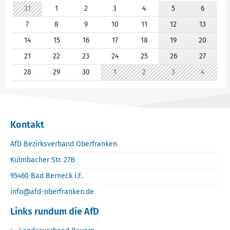
31
1
2
3
4
5
6
7
8
9
10
11
12
13
14
15
16
17
18
19
20
21
22
23
24
25
26
27
28
29
30
1
2
3
4
Kontakt
AfD Bezirksverband Oberfranken
Kulmbacher Str. 27B
95460 Bad Berneck i.F.
info@afd-oberfranken.de
Links rundum die AfD