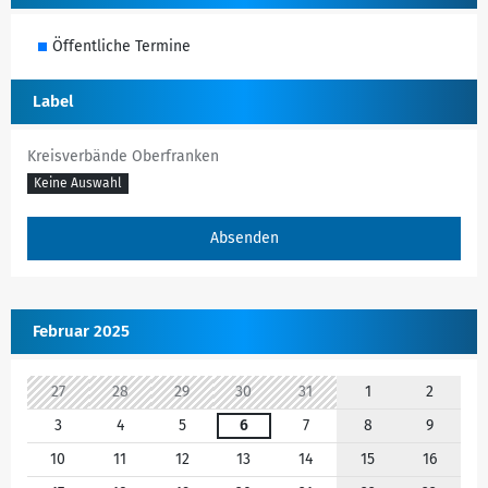
Öffentliche Termine
Label
Kreisverbände Oberfranken
Keine Auswahl
Februar 2025
27
28
29
30
31
1
2
3
4
5
6
7
8
9
10
11
12
13
14
15
16