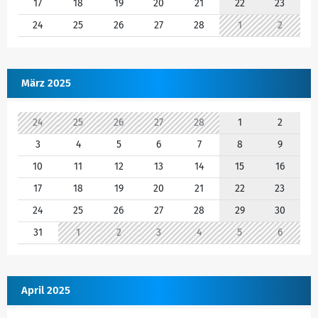
17
18
19
20
21
22
23
24
25
26
27
28
1
2
März 2025
24
25
26
27
28
1
2
3
4
5
6
7
8
9
10
11
12
13
14
15
16
17
18
19
20
21
22
23
24
25
26
27
28
29
30
31
1
2
3
4
5
6
April 2025