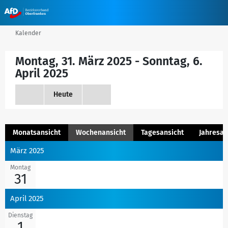
Kalender
Montag, 31. März 2025 - Sonntag, 6.
April 2025
Heute
Monatsansicht
Wochenansicht
Tagesansicht
Jahresan
März 2025
Montag
31
April 2025
Dienstag
1