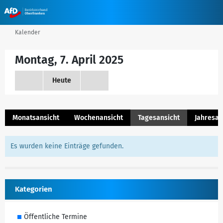
Kalender
Montag, 7. April 2025
Heute
Monatsansicht
Wochenansicht
Tagesansicht
Jahresan
Es wurden keine Einträge gefunden.
Kategorien
Öffentliche Termine