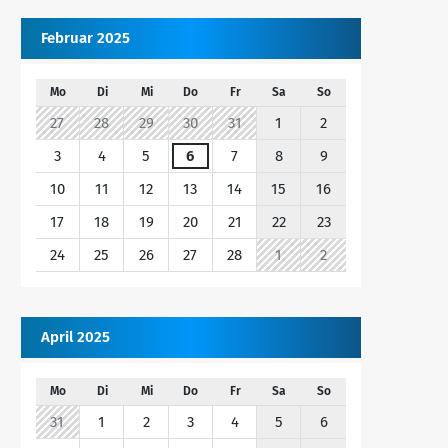
Februar 2025
Mo
Di
Mi
Do
Fr
Sa
So
27
28
29
30
31
1
2
3
4
5
6
7
8
9
10
11
12
13
14
15
16
17
18
19
20
21
22
23
24
25
26
27
28
1
2
April 2025
Mo
Di
Mi
Do
Fr
Sa
So
31
1
2
3
4
5
6