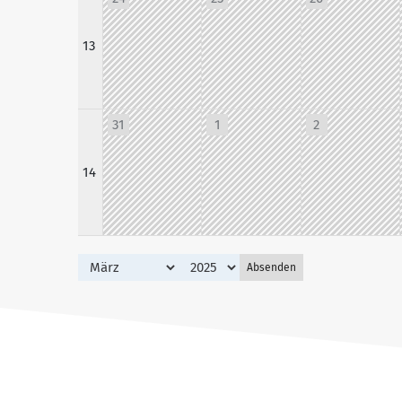
13
31
1
2
14
Absenden